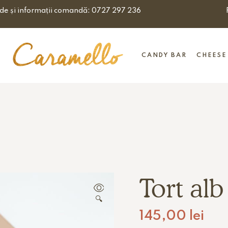
de și informații comandă:
0727 297 236
CANDY BAR
CHEESE
Tort al
🔍
145,00
lei