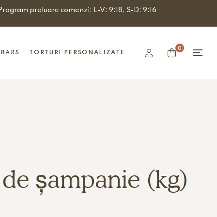
Program preluare comenzi: L-V: 9:18, S-D: 9:16
0
 BARS
TORTURI PERSONALIZATE
b de șampanie (kg)