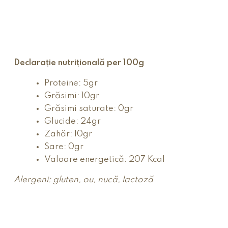
Declarație nutrițională per 100g
Proteine: 5gr
Grăsimi: 10gr
Grăsimi saturate: 0gr
Glucide: 24gr
Zahăr: 10gr
Sare: 0gr
Valoare energetică: 207 Kcal
Alergeni: gluten, ou, nucă, lactoză