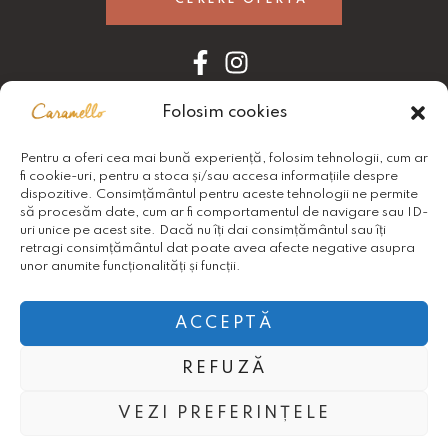
Folosim cookies
ANPC
Pentru a oferi cea mai bună experiență, folosim tehnologii, cum ar
fi cookie-uri, pentru a stoca și/sau accesa informațiile despre
ANPC
dispozitive. Consimțământul pentru aceste tehnologii ne permite
să procesăm date, cum ar fi comportamentul de navigare sau ID-
uri unice pe acest site. Dacă nu îți dai consimțământul sau îți
retragi consimțământul dat poate avea afecte negative asupra
unor anumite funcționalități și funcții.
ACCEPTĂ
REFUZĂ
Copyright © 2024 Caramello. Toate Drepturile
Rezervate.
VEZI PREFERINȚELE